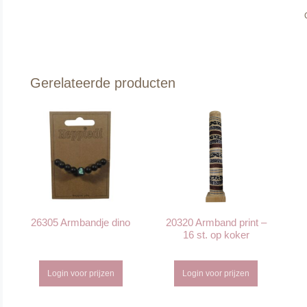
Gerelateerde producten
26305 Armbandje dino
20320 Armband print –
16 st. op koker
Login voor prijzen
Login voor prijzen