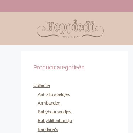
Ga
naar
de
inhoud
Productcategorieën
Collectie
Anti slip speldjes
Armbanden
Babyhaarbandjes
Babyklittenbandje
Bandana's