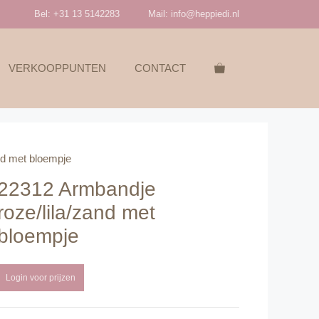
Bel: +31 13 5142283
Mail:
info@heppiedi.nl
VERKOOPPUNTEN
CONTACT
nd met bloempje
22312 Armbandje
roze/lila/zand met
bloempje
Login voor prijzen