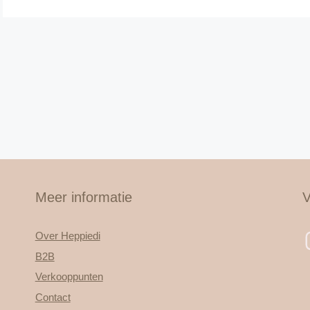
Meer informatie
V
Over Heppiedi
B2B
Verkooppunten
Contact