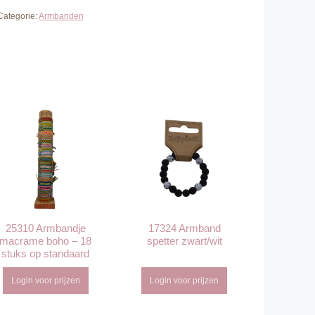
Categorie:
Armbanden
25310 Armbandje
17324 Armband
macrame boho – 18
spetter zwart/wit
stuks op standaard
Login voor prijzen
Login voor prijzen