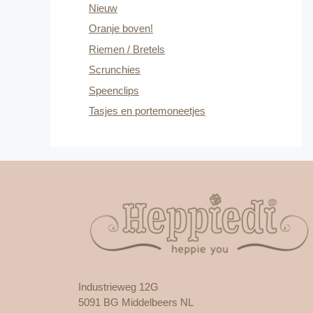
Nieuw
Oranje boven!
Riemen / Bretels
Scrunchies
Speenclips
Tasjes en portemoneetjes
Industrieweg 12G
5091 BG Middelbeers NL