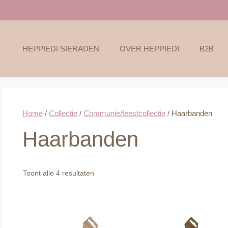
HEPPIEDI SIERADEN
OVER HEPPIEDI
B2B
Home
/
Collectie
/
Communie/feestcollectie
/ Haarbanden
Haarbanden
Gesorteerd
Toont alle 4 resultaten
op
nieuwste