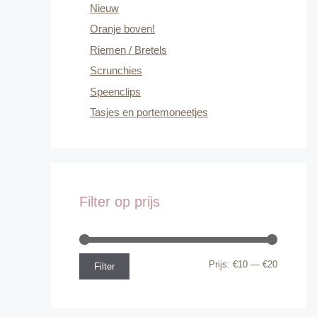
Nieuw
Oranje boven!
Riemen / Bretels
Scrunchies
Speenclips
Tasjes en portemoneetjes
Filter op prijs
Min.
Max.
Prijs:
€10
—
€20
Filter
prijs
prijs