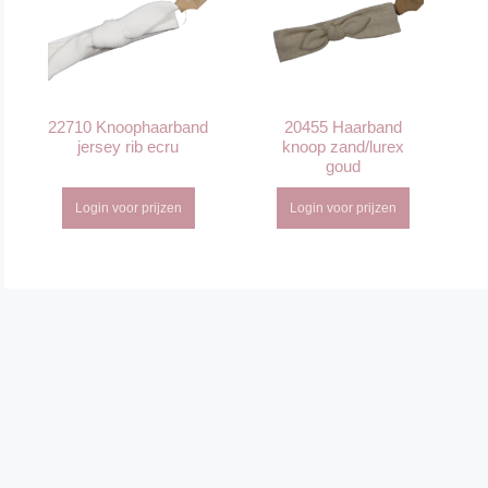
22710 Knoophaarband
20455 Haarband
jersey rib ecru
knoop zand/lurex
goud
Login voor prijzen
Login voor prijzen