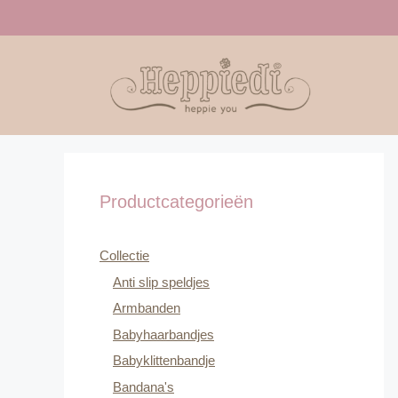
Ga
naar
de
inhoud
Productcategorieën
Collectie
Anti slip speldjes
Armbanden
Babyhaarbandjes
Babyklittenbandje
Bandana's