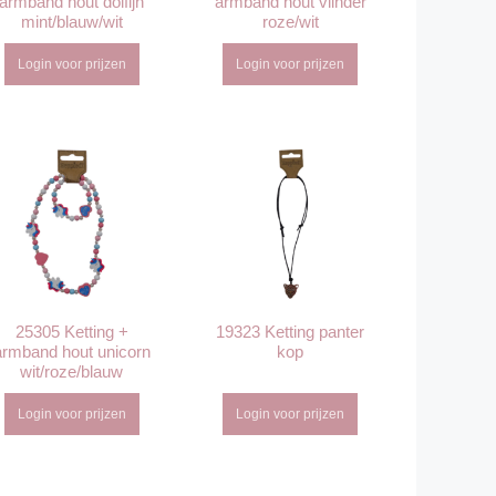
armband hout dolfijn
armband hout vlinder
mint/blauw/wit
roze/wit
Login voor prijzen
Login voor prijzen
25305 Ketting +
19323 Ketting panter
armband hout unicorn
kop
wit/roze/blauw
Login voor prijzen
Login voor prijzen