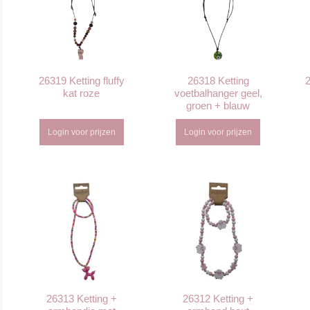
26319 Ketting fluffy
26318 Ketting
kat roze
voetbalhanger geel,
groen + blauw
Login voor prijzen
Login voor prijzen
26313 Ketting +
26312 Ketting +