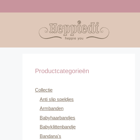
Ga
naar
de
inhoud
Productcategorieën
Collectie
Anti slip speldjes
Armbanden
Babyhaarbandjes
Babyklittenbandje
Bandana's