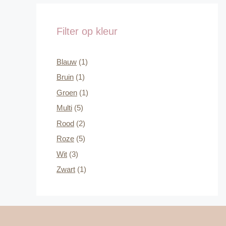
Filter op kleur
Blauw
(1)
Bruin
(1)
Groen
(1)
Multi
(5)
Rood
(2)
Roze
(5)
Wit
(3)
Zwart
(1)