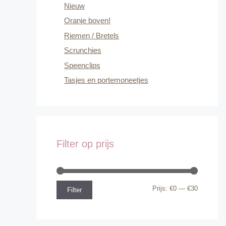
Nieuw
Oranje boven!
Riemen / Bretels
Scrunchies
Speenclips
Tasjes en portemoneetjes
Filter op prijs
Min.
Max.
Prijs:
€0
—
€30
Filter
prijs
prijs