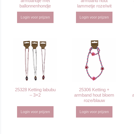
armbandje met
armband hout
ballonnenhondje
lammetje roze/wit
Login voor prijzen
Login voor prijzen
25328 Ketting labubu
25306 Ketting +
– 3×2
armband hout bloem
roze/blauw
Login voor prijzen
Login voor prijzen