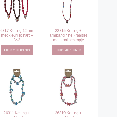
26317 Ketting 12 mm.
22315 Ketting +
met kleurrijk hart –
armband fijne kraaltjes
3×2
met konijnenkopje
Login voor prijzen
Login voor prijzen
26311 Ketting +
26310 Ketting +