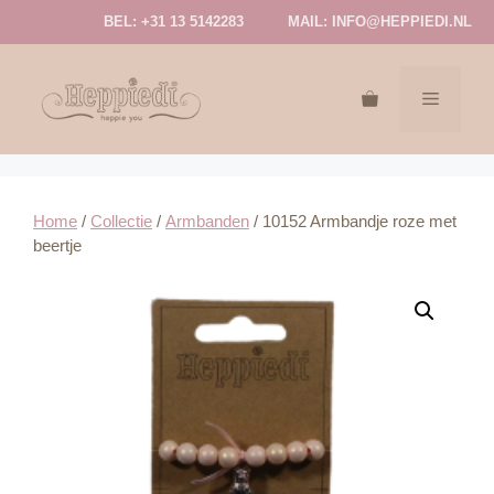
Ga
BEL: +31 13 5142283
MAIL:
INFO@HEPPIEDI.NL
naar
de
inhoud
MENU
Home
/
Collectie
/
Armbanden
/ 10152 Armbandje roze met
beertje