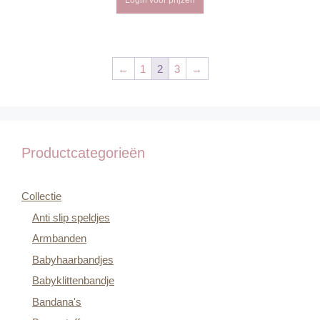
Login voor prijzen
←
1
2
3
→
Productcategorieën
Collectie
Anti slip speldjes
Armbanden
Babyhaarbandjes
Babyklittenbandje
Bandana's