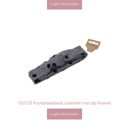
Login voor prijzen
020733 Knoophaarband zwart/wit met stip fluweel
Login voor prijzen