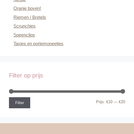
Oranje boven!
Riemen / Bretels
Scrunchies
Speenclips
Tasjes en portemoneetjes
Filter op prijs
Min.
Max.
Prijs:
€10
—
€20
Filter
prijs
prijs