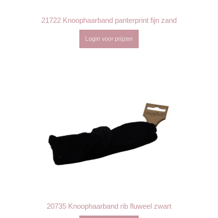
21722 Knoophaarband panterprint fijn zand
Login voor prijzen
20735 Knoophaarband rib fluweel zwart