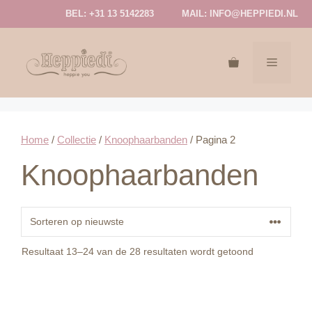
Ga
BEL: +31 13 5142283
MAIL:
INFO@HEPPIEDI.NL
naar
de
inhoud
MENU
Home
/
Collectie
/
Knoophaarbanden
/ Pagina 2
Knoophaarbanden
Gesorteerd
Resultaat 13–24 van de 28 resultaten wordt getoond
op
nieuwste