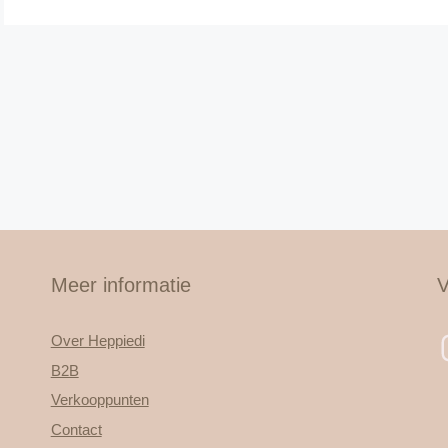
Meer informatie
V
Over Heppiedi
B2B
Verkooppunten
Contact