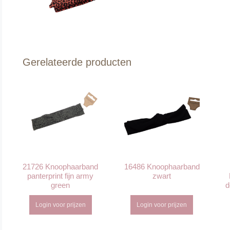
Gerelateerde producten
21726 Knoophaarband
16486 Knoophaarband
panterprint fijn army
zwart
green
d
Login voor prijzen
Login voor prijzen