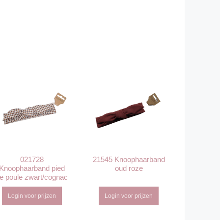
021728
21545 Knoophaarband
Knoophaarband pied
oud roze
e poule zwart/cognac
Login voor prijzen
Login voor prijzen