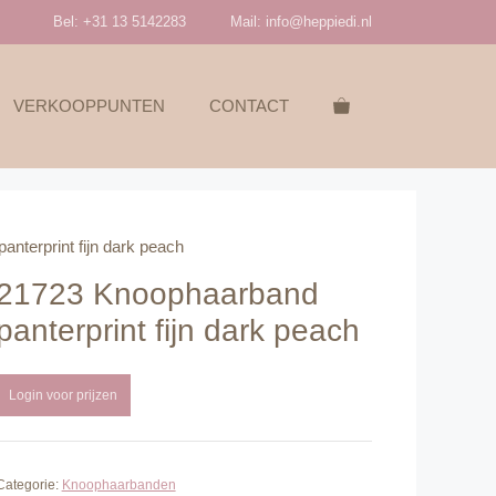
Bel: +31 13 5142283
Mail:
info@heppiedi.nl
VERKOOPPUNTEN
CONTACT
nterprint fijn dark peach
21723 Knoophaarband
panterprint fijn dark peach
Login voor prijzen
Categorie:
Knoophaarbanden