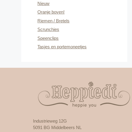
Nieuw
Oranje boven!
Riemen / Bretels
Scrunchies
Speenclips
Tasjes en portemoneetjes
Industrieweg 12G
5091 BG Middelbeers NL