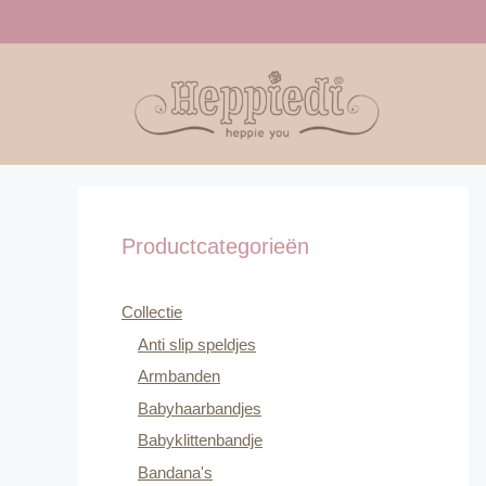
Ga
naar
de
inhoud
Productcategorieën
Collectie
Anti slip speldjes
Armbanden
Babyhaarbandjes
Babyklittenbandje
Bandana's