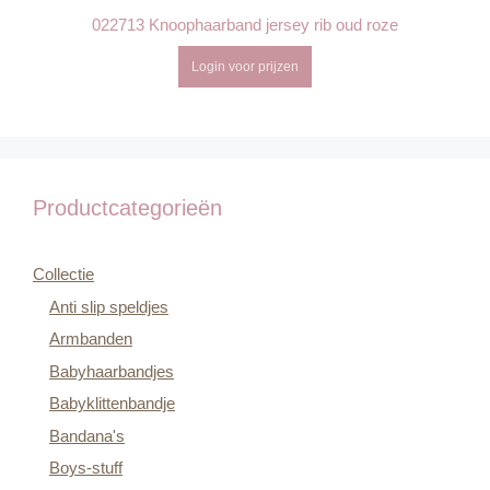
022713 Knoophaarband jersey rib oud roze
Login voor prijzen
Productcategorieën
Collectie
Anti slip speldjes
Armbanden
Babyhaarbandjes
Babyklittenbandje
Bandana's
Boys-stuff