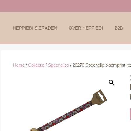
HEPPIEDI SIERADEN
OVER HEPPIEDI
B2B
Home
/
Collectie
/
Speenclips
/ 26276 Speenclip bloemprint roz