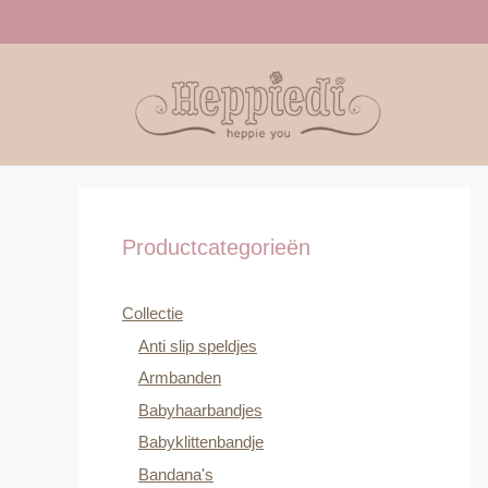
Ga
naar
de
inhoud
Productcategorieën
Collectie
Anti slip speldjes
Armbanden
Babyhaarbandjes
Babyklittenbandje
Bandana's