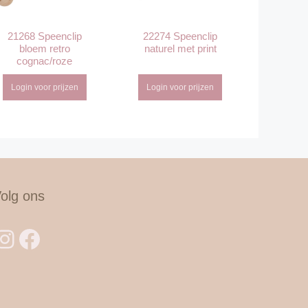
21268 Speenclip
22274 Speenclip
bloem retro
naturel met print
cognac/roze
Login voor prijzen
Login voor prijzen
olg ons
Instagram
Facebook