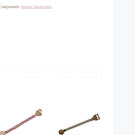
Categorieën:
Nieuw
,
Speenclips