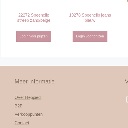
22272 Speenclip
19278 Speenclip jeans
streep zand/beige
blauw
Login voor prijzen
Login voor prijzen
Meer informatie
V
Over Heppiedi
B2B
Verkooppunten
Contact