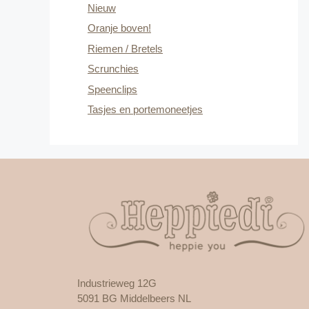
Nieuw
Oranje boven!
Riemen / Bretels
Scrunchies
Speenclips
Tasjes en portemoneetjes
Industrieweg 12G
5091 BG Middelbeers NL