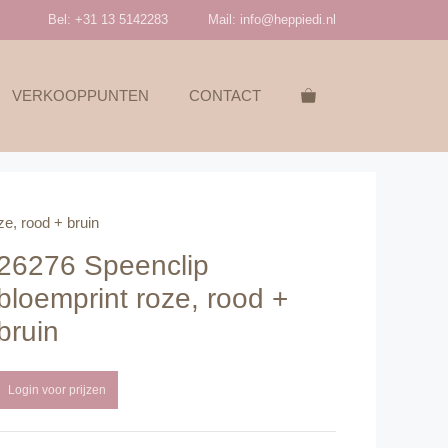
Bel: +31 13 5142283
Mail:
info@heppiedi.nl
VERKOOPPUNTEN
CONTACT
e, rood + bruin
26276 Speenclip
bloemprint roze, rood +
bruin
Login voor prijzen