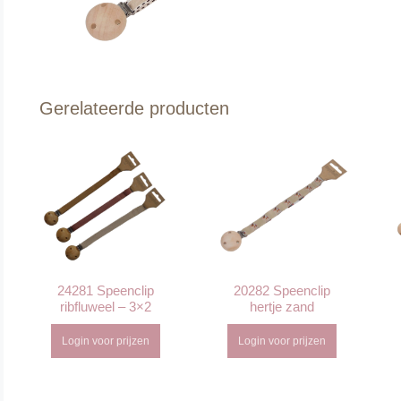
Gerelateerde producten
24281 Speenclip
20282 Speenclip
ribfluweel – 3×2
hertje zand
Login voor prijzen
Login voor prijzen