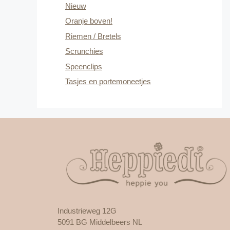
Nieuw
Oranje boven!
Riemen / Bretels
Scrunchies
Speenclips
Tasjes en portemoneetjes
Industrieweg 12G
5091 BG Middelbeers NL