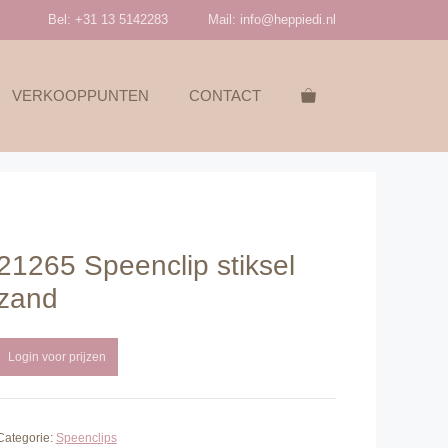
Bel: +31 13 5142283
Mail:
info@heppiedi.nl
VERKOOPPUNTEN
CONTACT
21265 Speenclip stiksel
zand
Login voor prijzen
Categorie:
Speenclips