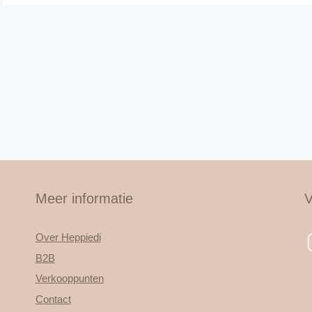
Meer informatie
V
Over Heppiedi
B2B
Verkooppunten
Contact