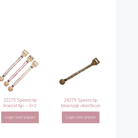
22275 Speenclip
24279 Speenclip
froezel fijn – 3×2
bloempje oker/bruin
Login voor prijzen
Login voor prijzen