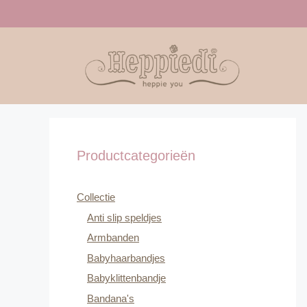
Ga
naar
de
inhoud
Productcategorieën
Collectie
Anti slip speldjes
Armbanden
Babyhaarbandjes
Babyklittenbandje
Bandana's