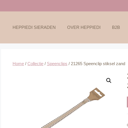
HEPPIEDI SIERADEN
OVER HEPPIEDI
B2B
Home
/
Collectie
/
Speenclips
/ 21265 Speenclip stiksel zand