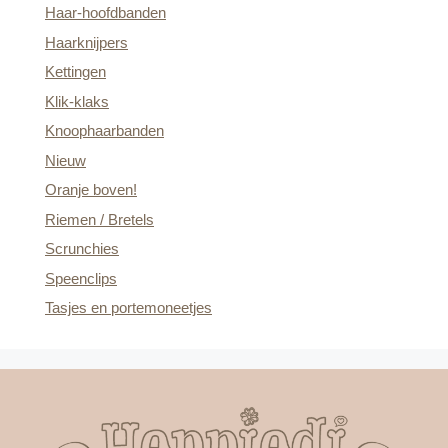
Haar-hoofdbanden
Haarknijpers
Kettingen
Klik-klaks
Knoophaarbanden
Nieuw
Oranje boven!
Riemen / Bretels
Scrunchies
Speenclips
Tasjes en portemoneetjes