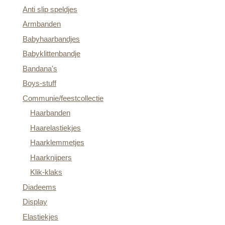
Anti slip speldjes
Armbanden
Babyhaarbandjes
Babyklittenbandje
Bandana's
Boys-stuff
Communie/feestcollectie
Haarbanden
Haarelastiekjes
Haarklemmetjes
Haarknijpers
Klik-klaks
Diadeems
Display
Elastiekjes