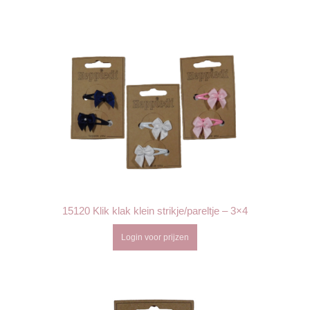
15120 Klik klak klein strikje/pareltje – 3×4
Login voor prijzen