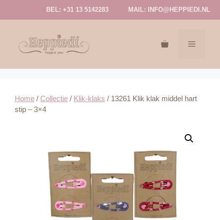
Ga
BEL: +31 13 5142283
MAIL:
INFO@HEPPIEDI.NL
naar
de
inhoud
MENU
Home
/
Collectie
/
Klik-klaks
/ 13261 Klik klak middel hart
stip – 3×4