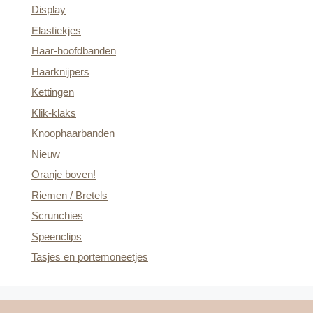
Display
Elastiekjes
Haar-hoofdbanden
Haarknijpers
Kettingen
Klik-klaks
Knoophaarbanden
Nieuw
Oranje boven!
Riemen / Bretels
Scrunchies
Speenclips
Tasjes en portemoneetjes