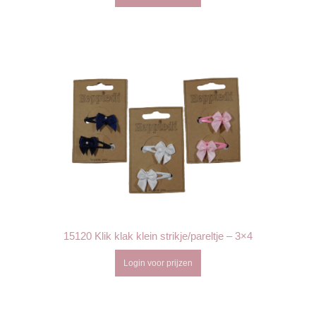
15120 Klik klak klein strikje/pareltje – 3×4
Login voor prijzen