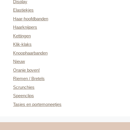
Display
Elastiekjes
Haar-hoofdbanden
Haarknijpers
Kettingen
Klik-klaks
Knoophaarbanden
Nieuw
Oranje boven!
Riemen / Bretels
Scrunchies
Speenclips
Tasjes en portemoneetjes