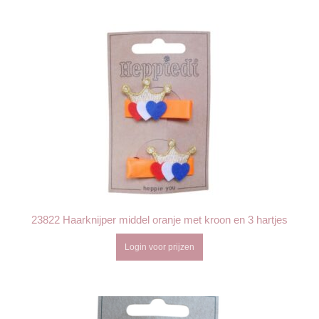
23822 Haarknijper middel oranje met kroon en 3 hartjes
Login voor prijzen