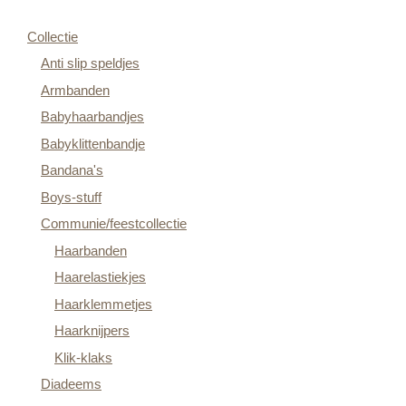
Collectie
Anti slip speldjes
Armbanden
Babyhaarbandjes
Babyklittenbandje
Bandana's
Boys-stuff
Communie/feestcollectie
Haarbanden
Haarelastiekjes
Haarklemmetjes
Haarknijpers
Klik-klaks
Diadeems