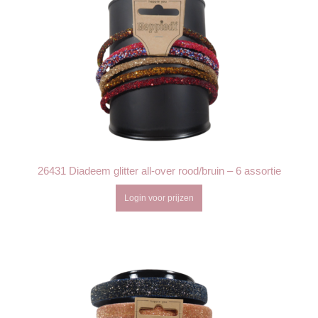
26431 Diadeem glitter all-over rood/bruin – 6 assortie
Login voor prijzen