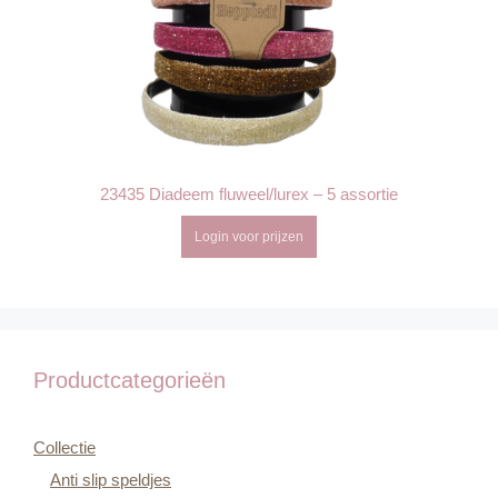
23435 Diadeem fluweel/lurex – 5 assortie
Login voor prijzen
Productcategorieën
Collectie
Anti slip speldjes