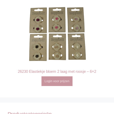
26230 Elastiekje bloem 2 laag met roosje – 6×2
Login voor prijzen
Productcategorieën