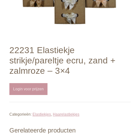
22231 Elastiekje
strikje/pareltje ecru, zand +
zalmroze – 3×4
Login voor prijzen
Categorieën:
Elastiekjes
,
Haarelastiekjes
Gerelateerde producten