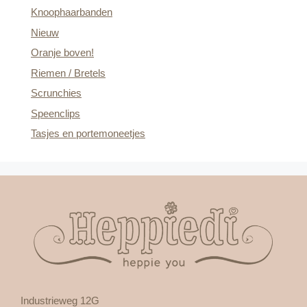
Knoophaarbanden
Nieuw
Oranje boven!
Riemen / Bretels
Scrunchies
Speenclips
Tasjes en portemoneetjes
Industrieweg 12G