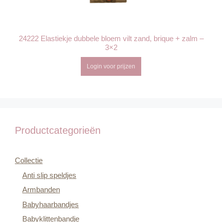
24222 Elastiekje dubbele bloem vilt zand, brique + zalm –
3×2
Login voor prijzen
Productcategorieën
Collectie
Anti slip speldjes
Armbanden
Babyhaarbandjes
Babyklittenbandje