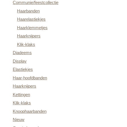
Communie/feestcollectie
Haarbanden
Haarelastiekjes
Haarklemmetjes
Haarknijpers
Klik-klaks
Diadeems
Display
Elastiekjes
Haar-hoofdbanden
Haarknijpers
Kettingen
Klik-klaks
Knoophaarbanden
Nieuw