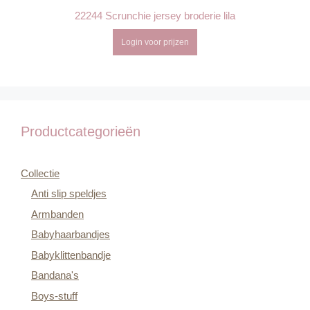
22244 Scrunchie jersey broderie lila
Login voor prijzen
Productcategorieën
Collectie
Anti slip speldjes
Armbanden
Babyhaarbandjes
Babyklittenbandje
Bandana's
Boys-stuff