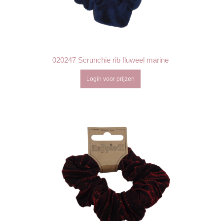
020247 Scrunchie rib fluweel marine
Login voor prijzen