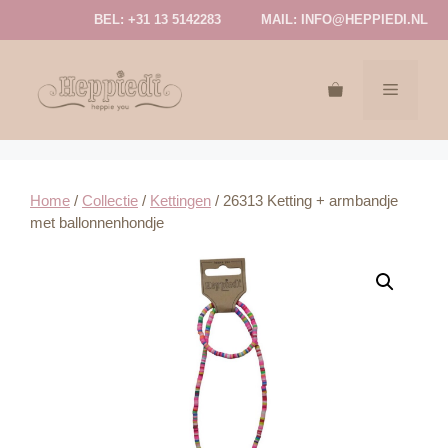
Ga
BEL: +31 13 5142283
MAIL:
INFO@HEPPIEDI.NL
naar
de
inhoud
MENU
Home
/
Collectie
/
Kettingen
/ 26313 Ketting + armbandje
met ballonnenhondje