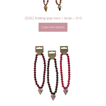
25321 Ketting ijsje roze + bruin – 2×3
Login voor prijzen