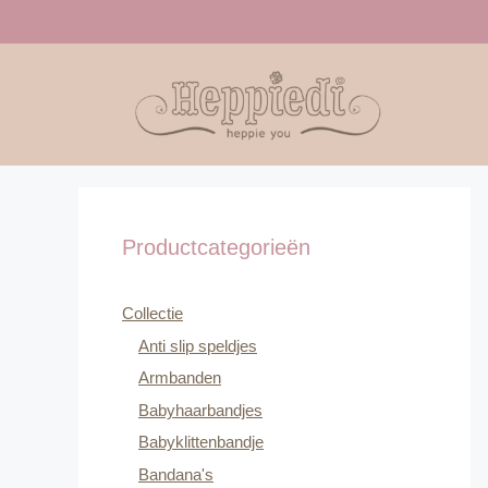
Ga
naar
de
inhoud
Productcategorieën
Collectie
Anti slip speldjes
Armbanden
Babyhaarbandjes
Babyklittenbandje
Bandana's