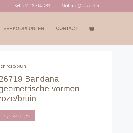
Bel: +31 13 5142283
Mail:
info@heppiedi.nl
VERKOOPPUNTEN
CONTACT
en roze/bruin
26719 Bandana
geometrische vormen
roze/bruin
Login voor prijzen