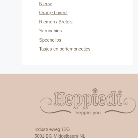
Nieuw
Oranje boven!
Riemen / Bretels
Scrunchies
Speenclips
Tasjes en portemoneetjes
Industrieweg 12G
5091 BG Middelbeers NL