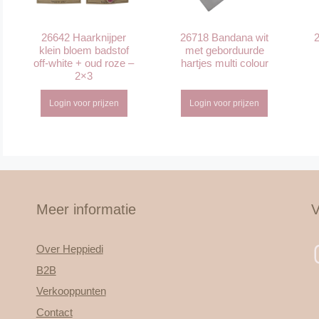
26642 Haarknijper
26718 Bandana wit
2
klein bloem badstof
met geborduurde
off-white + oud roze –
hartjes multi colour
2×3
Login voor prijzen
Login voor prijzen
Meer informatie
V
Over Heppiedi
B2B
Verkooppunten
Contact