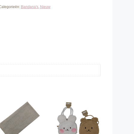
Categorieën:
Bandana's
,
Nieuw