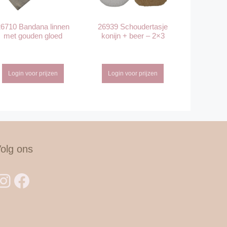
6710 Bandana linnen
26939 Schoudertasje
met gouden gloed
konijn + beer – 2×3
Login voor prijzen
Login voor prijzen
olg ons
Instagram
Facebook