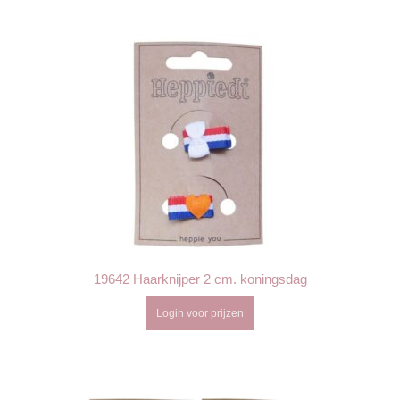
19642 Haarknijper 2 cm. koningsdag
Login voor prijzen