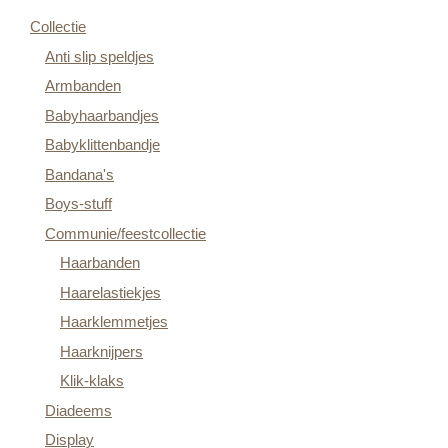
Collectie
Anti slip speldjes
Armbanden
Babyhaarbandjes
Babyklittenbandje
Bandana's
Boys-stuff
Communie/feestcollectie
Haarbanden
Haarelastiekjes
Haarklemmetjes
Haarknijpers
Klik-klaks
Diadeems
Display