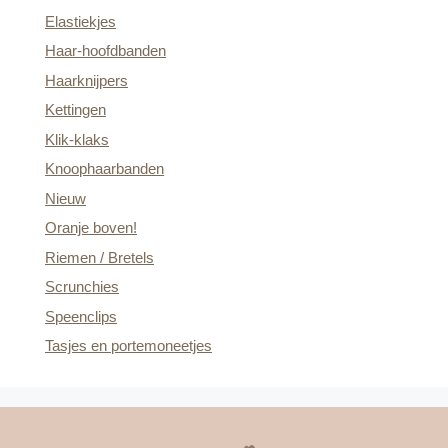
Elastiekjes
Haar-hoofdbanden
Haarknijpers
Kettingen
Klik-klaks
Knoophaarbanden
Nieuw
Oranje boven!
Riemen / Bretels
Scrunchies
Speenclips
Tasjes en portemoneetjes