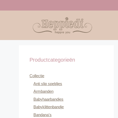
Ga
naar
de
inhoud
Productcategorieën
Collectie
Anti slip speldjes
Armbanden
Babyhaarbandjes
Babyklittenbandje
Bandana's