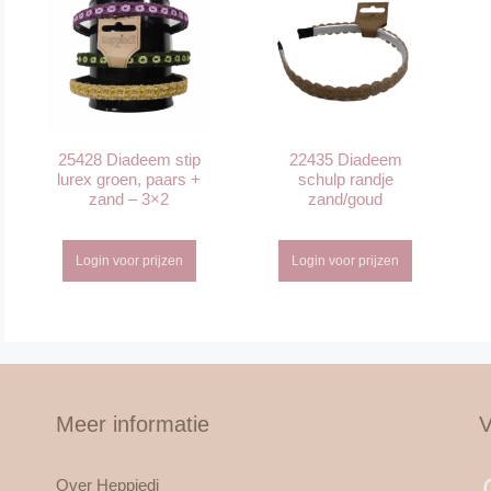
25428 Diadeem stip
22435 Diadeem
lurex groen, paars +
schulp randje
zand – 3×2
zand/goud
Login voor prijzen
Login voor prijzen
Meer informatie
V
Over Heppiedi