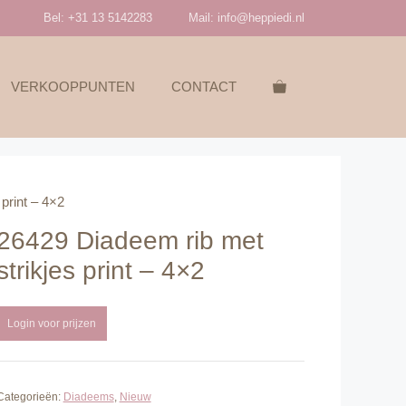
Bel: +31 13 5142283
Mail:
info@heppiedi.nl
VERKOOPPUNTEN
CONTACT
print – 4×2
26429 Diadeem rib met
strikjes print – 4×2
Login voor prijzen
Categorieën:
Diadeems
,
Nieuw