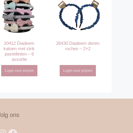
20412 Diadeem
26430 Diadeem denim
katoen met strik
ruches – 2×2
pasteltinten – 6
assortie
Login voor prijzen
Login voor prijzen
olg ons
Instagram
Facebook