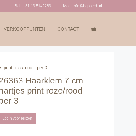
Bel: +31 13 5142283
Mail:
info@heppiedi.nl
VERKOOPPUNTEN
CONTACT
 print roze/rood – per 3
26363 Haarklem 7 cm.
hartjes print roze/rood –
per 3
Login voor prijzen