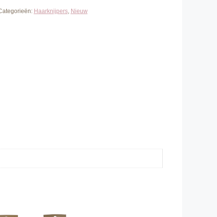
Categorieën:
Haarknijpers
,
Nieuw