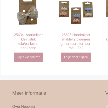
25634 Haarknijper
25626 Haarknijper
klein strik
middel 2 bloemen
k
tule/pailletjes
geborduurd ton-sur-
ecru/zand
ton – 3×2
Login voor prijzen
Login voor prijzen
Meer informatie
V
Over Heppiedi