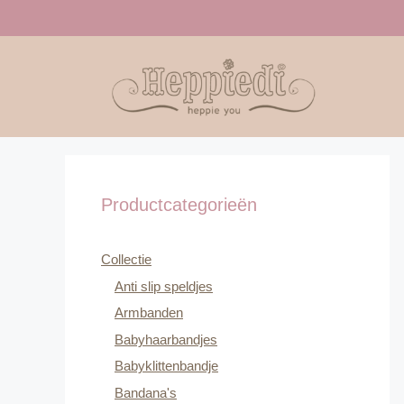
Ga
naar
de
inhoud
Productcategorieën
Collectie
Anti slip speldjes
Armbanden
Babyhaarbandjes
Babyklittenbandje
Bandana's