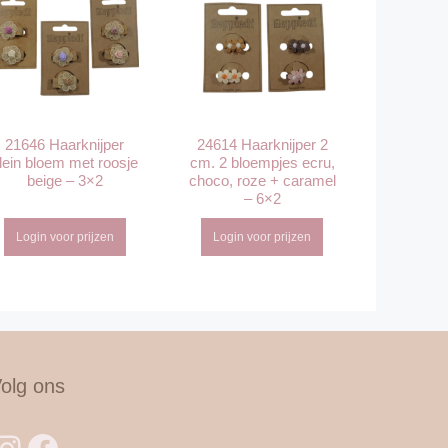
21646 Haarknijper
24614 Haarknijper 2
lein bloem met roosje
cm. 2 bloempjes ecru,
beige – 3×2
choco, roze + caramel
– 6×2
Login voor prijzen
Login voor prijzen
olg ons
Instagram
Facebook