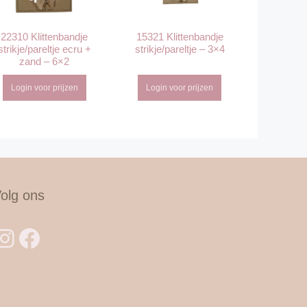
22310 Klittenbandje
15321 Klittenbandje
strikje/pareltje ecru +
strikje/pareltje – 3×4
zand – 6×2
Login voor prijzen
Login voor prijzen
olg ons
Instagram
Facebook