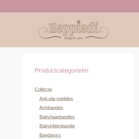
Ga
naar
de
inhoud
Productcategorieën
Collectie
Anti slip speldjes
Armbanden
Babyhaarbandjes
Babyklittenbandje
Bandana's