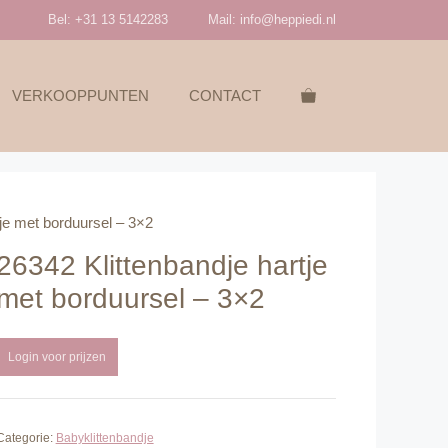
Bel: +31 13 5142283
Mail:
info@heppiedi.nl
VERKOOPPUNTEN
CONTACT
tje met borduursel – 3×2
26342 Klittenbandje hartje
met borduursel – 3×2
Login voor prijzen
Categorie:
Babyklittenbandje