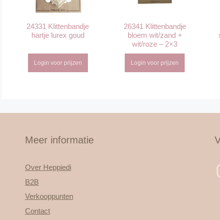
24331 Klittenbandje
26341 Klittenbandje
hartje lurex goud
bloem wit/zand +
wit/roze – 2×3
Login voor prijzen
Login voor prijzen
Meer informatie
V
Over Heppiedi
B2B
Verkooppunten
Contact