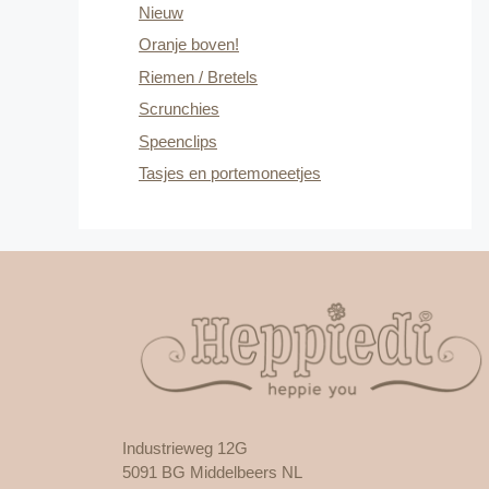
Nieuw
Oranje boven!
Riemen / Bretels
Scrunchies
Speenclips
Tasjes en portemoneetjes
Industrieweg 12G
5091 BG Middelbeers NL