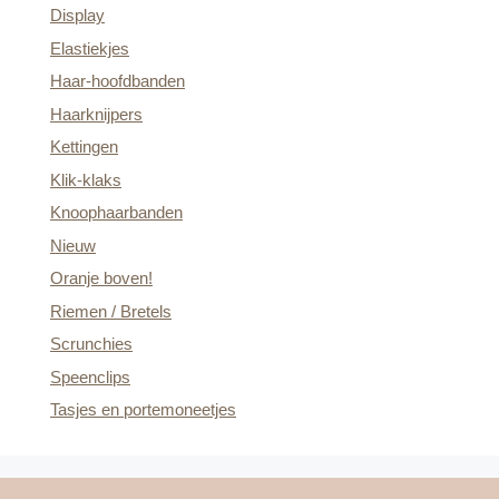
Display
Elastiekjes
Haar-hoofdbanden
Haarknijpers
Kettingen
Klik-klaks
Knoophaarbanden
Nieuw
Oranje boven!
Riemen / Bretels
Scrunchies
Speenclips
Tasjes en portemoneetjes