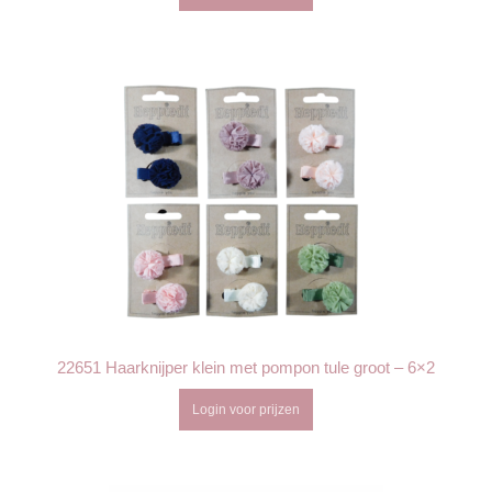
22651 Haarknijper klein met pompon tule groot – 6×2
Login voor prijzen