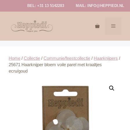
Ga
BEL: +31 13 5142283
MAIL:
INFO@HEPPIEDI.NL
naar
de
inhoud
MENU
Home
/
Collectie
/
Communie/feestcollectie
/
Haarknijpers
/
25671 Haarknijper bloem voile parel met kraaltjes
ecru/goud