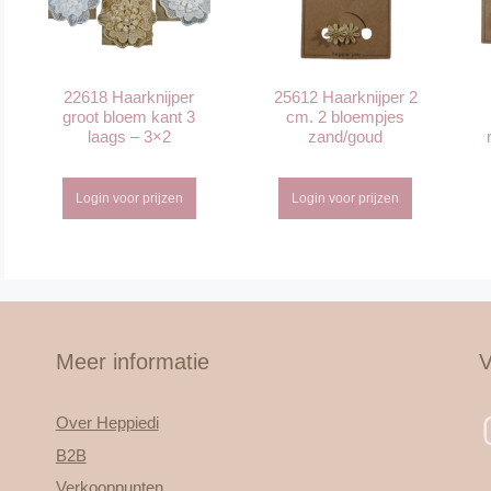
22618 Haarknijper
25612 Haarknijper 2
groot bloem kant 3
cm. 2 bloempjes
laags – 3×2
zand/goud
Login voor prijzen
Login voor prijzen
Meer informatie
V
Over Heppiedi
B2B
Verkooppunten