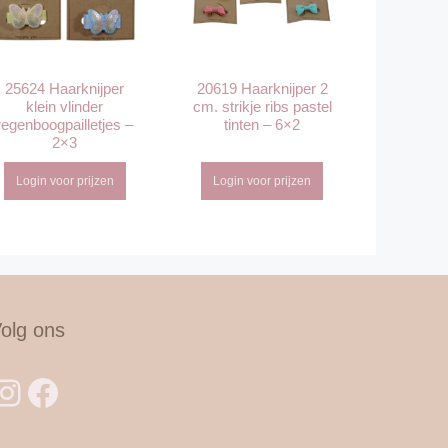
25624 Haarknijper
20619 Haarknijper 2
klein vlinder
cm. strikje ribs pastel
regenboogpailletjes –
tinten – 6×2
2×3
Login voor prijzen
Login voor prijzen
olg ons
Instagram
Facebook