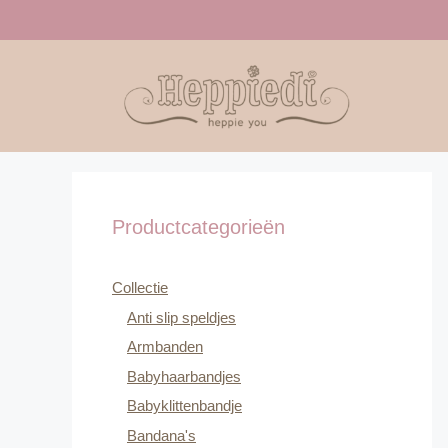
Ga
naar
de
inhoud
Productcategorieën
Collectie
Anti slip speldjes
Armbanden
Babyhaarbandjes
Babyklittenbandje
Bandana's