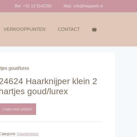
Bel: +31 13 5142283
Mail:
info@heppiedi.nl
VERKOOPPUNTEN
CONTACT
tjes goud/lurex
24624 Haarknijper klein 2
hartjes goud/lurex
Login voor prijzen
Categorie:
Haarknijpers