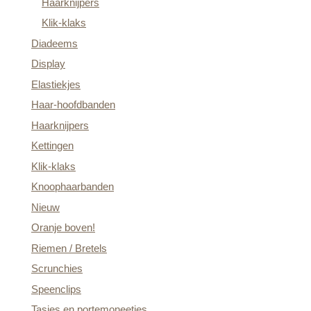
Haarknijpers
Klik-klaks
Diadeems
Display
Elastiekjes
Haar-hoofdbanden
Haarknijpers
Kettingen
Klik-klaks
Knoophaarbanden
Nieuw
Oranje boven!
Riemen / Bretels
Scrunchies
Speenclips
Tasjes en portemoneetjes