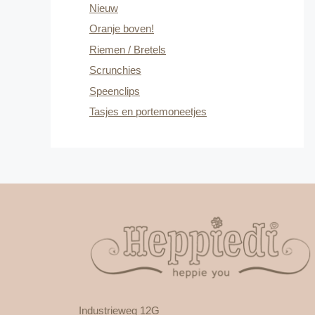
Nieuw
Oranje boven!
Riemen / Bretels
Scrunchies
Speenclips
Tasjes en portemoneetjes
Industrieweg 12G