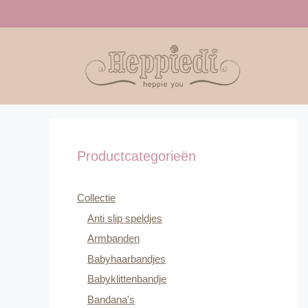
Ga
naar
de
inhoud
Productcategorieën
Collectie
Anti slip speldjes
Armbanden
Babyhaarbandjes
Babyklittenbandje
Bandana's