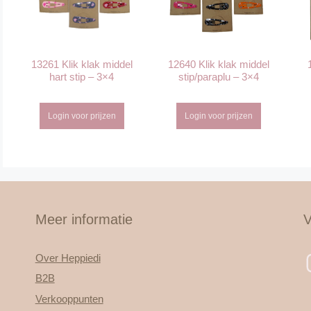
13261 Klik klak middel
12640 Klik klak middel
hart stip – 3×4
stip/paraplu – 3×4
Login voor prijzen
Login voor prijzen
Meer informatie
V
Over Heppiedi
B2B
Verkooppunten