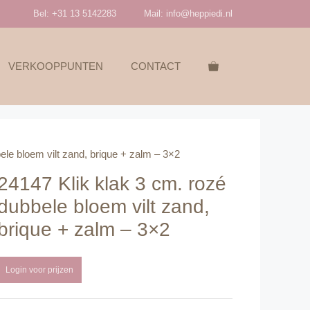
Bel: +31 13 5142283
Mail:
info@heppiedi.nl
VERKOOPPUNTEN
CONTACT
ele bloem vilt zand, brique + zalm – 3×2
24147 Klik klak 3 cm. rozé
dubbele bloem vilt zand,
brique + zalm – 3×2
Login voor prijzen