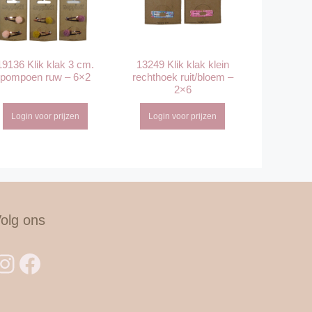
19136 Klik klak 3 cm.
13249 Klik klak klein
pompoen ruw – 6×2
rechthoek ruit/bloem –
2×6
Login voor prijzen
Login voor prijzen
olg ons
Instagram
Facebook