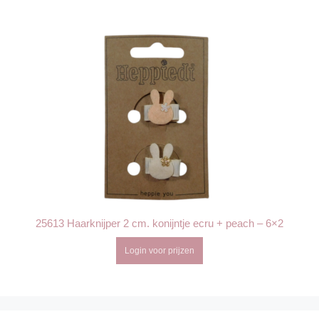
25613 Haarknijper 2 cm. konijntje ecru + peach – 6×2
Login voor prijzen