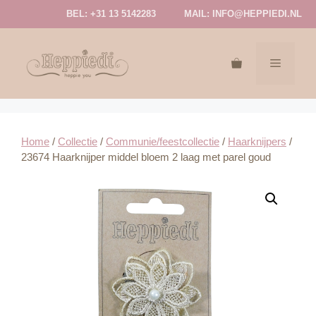
Ga
BEL: +31 13 5142283
MAIL:
INFO@HEPPIEDI.NL
naar
de
inhoud
MENU
Home
/
Collectie
/
Communie/feestcollectie
/
Haarknijpers
/
23674 Haarknijper middel bloem 2 laag met parel goud