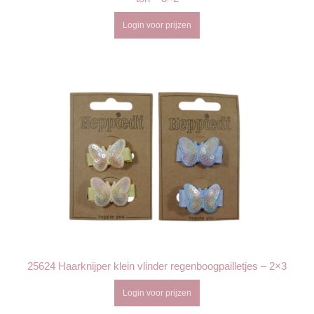
Login voor prijzen
25624 Haarknijper klein vlinder regenboogpailletjes – 2×3
Login voor prijzen