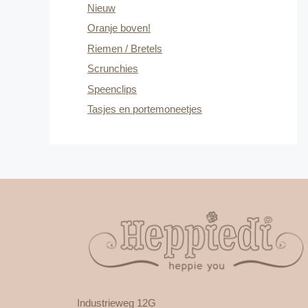
Nieuw
Oranje boven!
Riemen / Bretels
Scrunchies
Speenclips
Tasjes en portemoneetjes
Industrieweg 12G