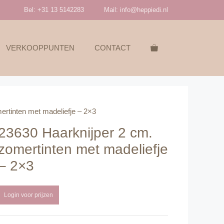
Bel: +31 13 5142283
Mail:
info@heppiedi.nl
VERKOOPPUNTEN
CONTACT
ertinten met madeliefje – 2×3
23630 Haarknijper 2 cm.
zomertinten met madeliefje
– 2×3
Login voor prijzen