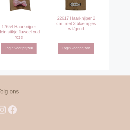
22617 Haarknijper 2
cm. met 3 bloempjes
17654 Haarknijper
wit/goud
lein stikje fluweel oud
roze
Login voor prijzen
Login voor prijzen
olg ons
Instagram
Facebook