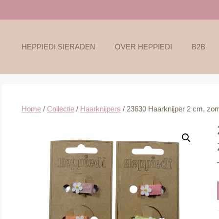
HEPPIEDI SIERADEN
OVER HEPPIEDI
B2B
Home
/
Collectie
/
Haarknijpers
/ 23630 Haarknijper 2 cm. zom