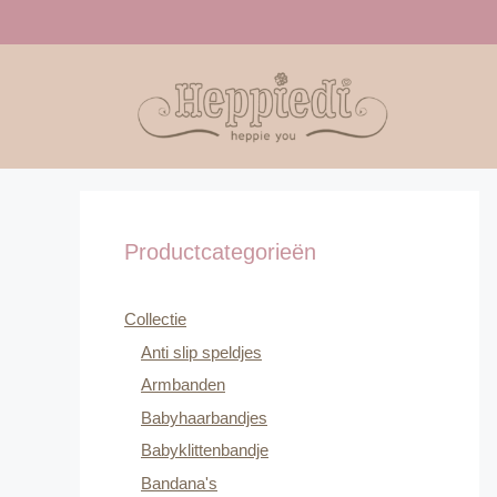
Ga
naar
de
inhoud
Productcategorieën
Collectie
Anti slip speldjes
Armbanden
Babyhaarbandjes
Babyklittenbandje
Bandana's