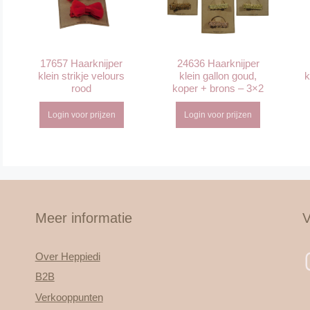
17657 Haarknijper
24636 Haarknijper
klein strikje velours
klein gallon goud,
k
rood
koper + brons – 3×2
Login voor prijzen
Login voor prijzen
Meer informatie
V
Over Heppiedi
B2B
Verkooppunten