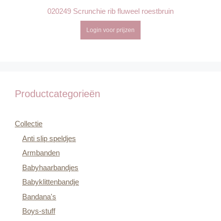
020249 Scrunchie rib fluweel roestbruin
Login voor prijzen
Productcategorieën
Collectie
Anti slip speldjes
Armbanden
Babyhaarbandjes
Babyklittenbandje
Bandana's
Boys-stuff