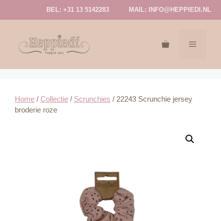
Ga
BEL: +31 13 5142283
MAIL:
INFO@HEPPIEDI.NL
naar
de
inhoud
MENU
Home
/
Collectie
/
Scrunchies
/ 22243 Scrunchie jersey
broderie roze