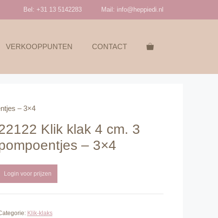
Bel: +31 13 5142283
Mail:
info@heppiedi.nl
VERKOOPPUNTEN
CONTACT
ntjes – 3×4
22122 Klik klak 4 cm. 3
pompoentjes – 3×4
Login voor prijzen
Categorie:
Klik-klaks