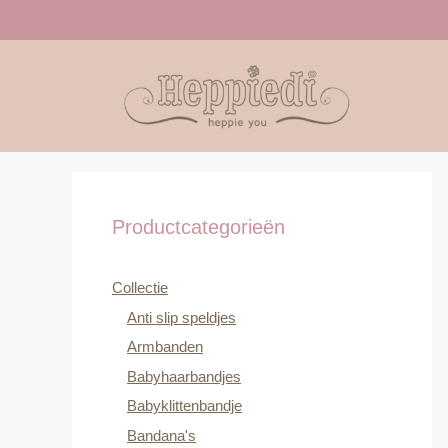
Ga
naar
de
inhoud
Productcategorieën
Collectie
Anti slip speldjes
Armbanden
Babyhaarbandjes
Babyklittenbandje
Bandana's