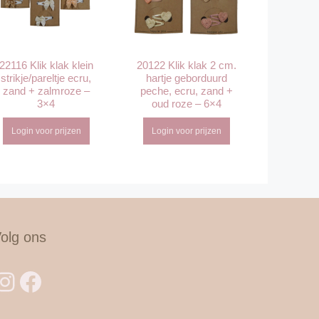
22116 Klik klak klein
20122 Klik klak 2 cm.
strikje/pareltje ecru,
hartje geborduurd
zand + zalmroze –
peche, ecru, zand +
3×4
oud roze – 6×4
Login voor prijzen
Login voor prijzen
olg ons
Instagram
Facebook