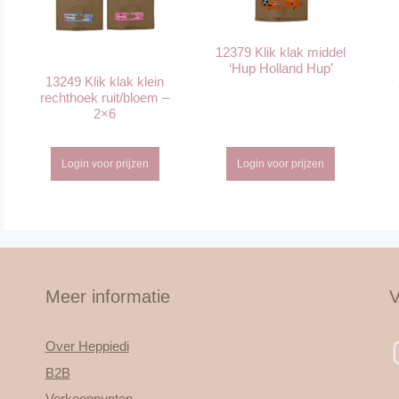
12379 Klik klak middel
‘Hup Holland Hup’
13249 Klik klak klein
rechthoek ruit/bloem –
2×6
Login voor prijzen
Login voor prijzen
Meer informatie
V
Over Heppiedi
B2B
Verkooppunten