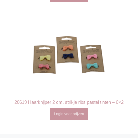
20619 Haarknijper 2 cm. strikje ribs pastel tinten – 6×2
Login voor prijzen