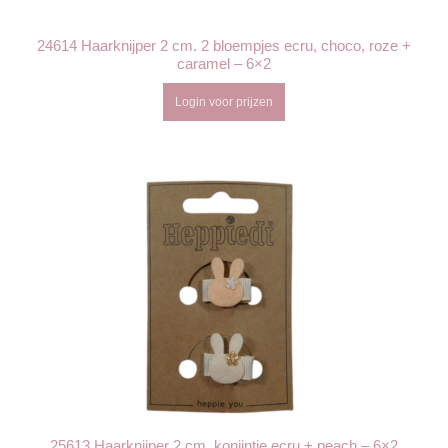
24614 Haarknijper 2 cm. 2 bloempjes ecru, choco, roze +
caramel – 6×2
Login voor prijzen
25613 Haarknijper 2 cm. konijntje ecru + peach – 6×2