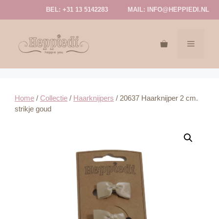
Ga
BEL: +31 13 5142283
MAIL:
INFO@HEPPIEDI.NL
naar
de
inhoud
MENU
Home
/
Collectie
/
Haarknijpers
/ 20637 Haarknijper 2 cm.
strikje goud