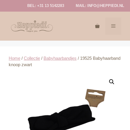
Ga
BEL: +31 13 5142283
MAIL:
INFO@HEPPIEDI.NL
naar
de
inhoud
MENU
Home
/
Collectie
/
Babyhaarbandjes
/ 19525 Babyhaarband
knoop zwart