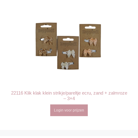
22116 Klik klak klein strikje/pareltje ecru, zand + zalmroze
– 3×4
Login voor prijzen