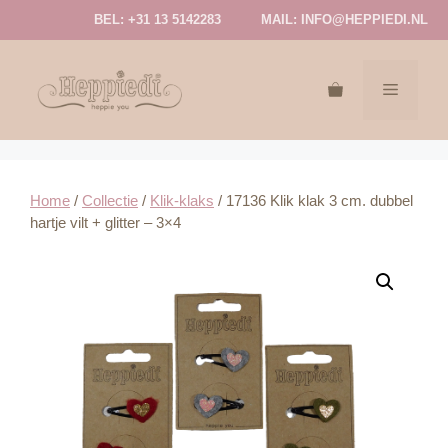
Ga
BEL: +31 13 5142283
MAIL:
INFO@HEPPIEDI.NL
naar
de
inhoud
MENU
Home
/
Collectie
/
Klik-klaks
/ 17136 Klik klak 3 cm. dubbel
hartje vilt + glitter – 3×4