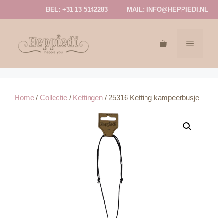
Ga
BEL: +31 13 5142283
MAIL:
INFO@HEPPIEDI.NL
naar
de
inhoud
MENU
Home
/
Collectie
/
Kettingen
/ 25316 Ketting kampeerbusje