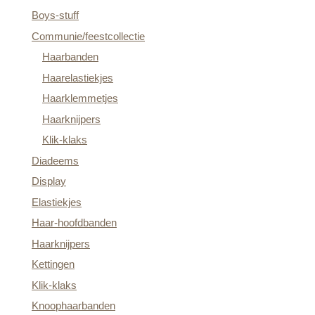
Boys-stuff
Communie/feestcollectie
Haarbanden
Haarelastiekjes
Haarklemmetjes
Haarknijpers
Klik-klaks
Diadeems
Display
Elastiekjes
Haar-hoofdbanden
Haarknijpers
Kettingen
Klik-klaks
Knoophaarbanden