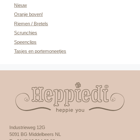
Nieuw
Oranje boven!
Riemen / Bretels
Scrunchies
Speenclips
Tasjes en portemoneetjes
Industrieweg 12G
5091 BG Middelbeers NL