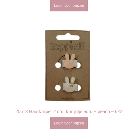
Login voor prijzen
25613 Haarknijper 2 cm. konijntje ecru + peach – 6×2
Login voor prijzen