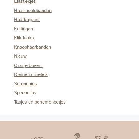
Elastiekjes
Haar-hoofdbanden
Haarknijpers
Kettingen
Klik-klaks
Knoophaarbanden
Nieuw
Oranje boven!
Riemen / Bretels
Scrunchies
Speenclips
Tasjes en portemoneetjes