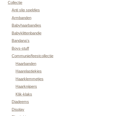
Collectie
Anti slip speldjes
Armbanden
Babyhaarbandjes
Babyklittenbandje
Bandana's
Boys-stuff
Communie/feestcollectie
Haarbanden
Haarelastiekjes
Haarklemmetjes
Haarknijpers
Klik-klaks
Diadeems
Display