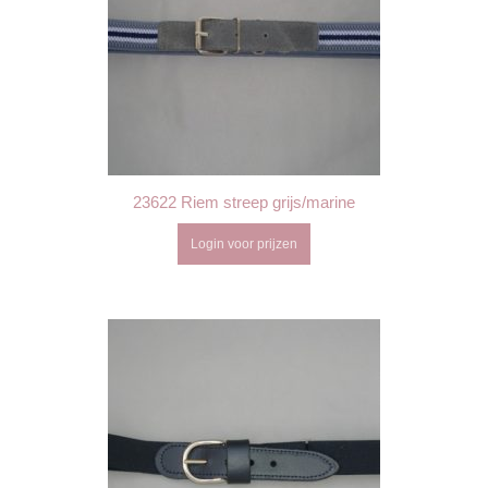
23622 Riem streep grijs/marine
Login voor prijzen