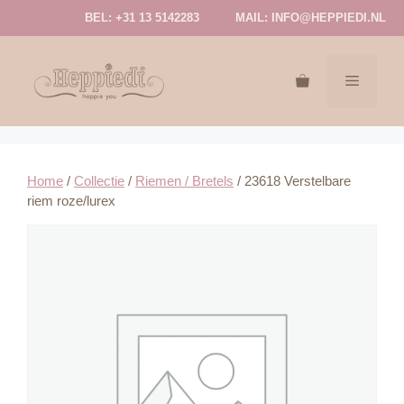
Ga
BEL: +31 13 5142283
MAIL:
INFO@HEPPIEDI.NL
naar
de
inhoud
MENU
Home
/
Collectie
/
Riemen / Bretels
/ 23618 Verstelbare
riem roze/lurex