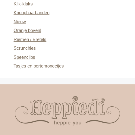
Klik-klaks
Knoophaarbanden
Nieuw
Oranje boven!
Riemen / Bretels
Scrunchies
Speenclips
Tasjes en portemoneetjes