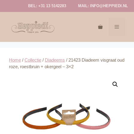
Ga
BEL: +31 13 5142283
MAIL:
INFO@HEPPIEDI.NL
naar
de
inhoud
MENU
Home
/
Collectie
/
Diadeems
/ 21423 Diadeem visgraat oud
roze, roestbruin + okergeel – 3×2