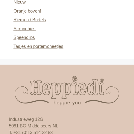
Nieuw
Oranje boven!
Riemen / Bretels
Scrunchies
Speenclips
Tasjes en portemoneetjes
Industrieweg 12G
5091 BG Middelbeers NL
T. +31 (0)13 514 22 83