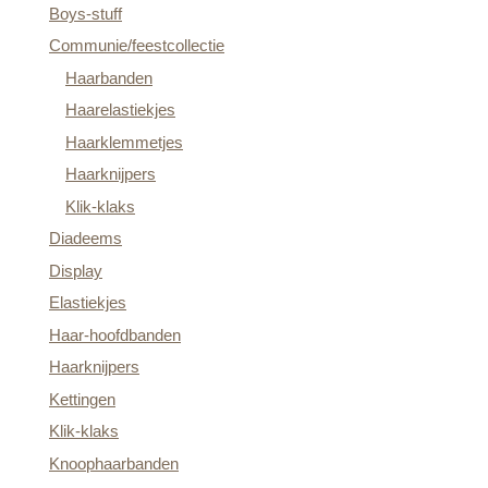
Boys-stuff
Communie/feestcollectie
Haarbanden
Haarelastiekjes
Haarklemmetjes
Haarknijpers
Klik-klaks
Diadeems
Display
Elastiekjes
Haar-hoofdbanden
Haarknijpers
Kettingen
Klik-klaks
Knoophaarbanden