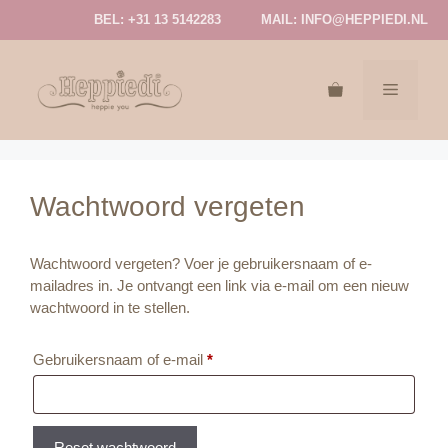
Ga
BEL: +31 13 5142283
MAIL:
INFO@HEPPIEDI.NL
naar
de
inhoud
MENU
Wachtwoord vergeten
Wachtwoord vergeten? Voer je gebruikersnaam of e-
mailadres in. Je ontvangt een link via e-mail om een nieuw
wachtwoord in te stellen.
Vereist
Gebruikersnaam of e-mail
*
Reset wachtwoord